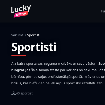
Fu
Sākums
Sportisti
Sportisti
Aiz katra sporta sasnieguma ir cilvēks ar savu vēsturi.
Spo
biogrāfijas
šajā sadaļā stāsta par karjeru no sākuma līdz 
bērnību, pirmos soļus profesionālajā sportā, izrāvienus u
brīžus, kas bieži vien paliek ārpus sportisko rezultātu tabu
40 sportisti