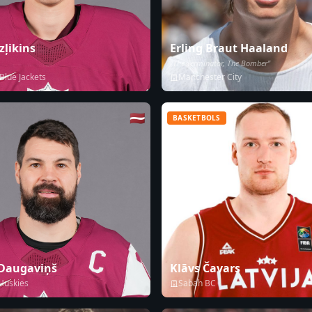
zļikins
Erling Braut Haaland
"The Terminator, The Bomber"
lue Jackets
Manchester City
🇱🇻
BASKETBOLS
 Daugaviņš
Klāvs Čavars
Huskies
Sabah BC