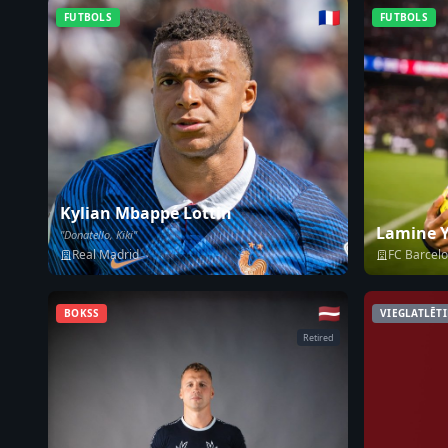
🇫🇷
FUTBOLS
FUTBOLS
Kylian Mbappé Lottin
Lamine 
"Donatello, Kiki"
Real Madrid
FC Barcel
🇱🇻
BOKSS
VIEGLATLĒT
Retired