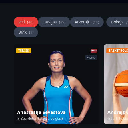
Visi
Latvijas
Ārzemju
Hokejs
(40)
(29)
(11)
(
BMX
(1)
Sportisti saraksts
🇱🇻
TENISS
BASKETBOL
Retired
Anastasija Sevastova
Andrejs 
Bez kluba (karjeru beigusi)
Türk Telek