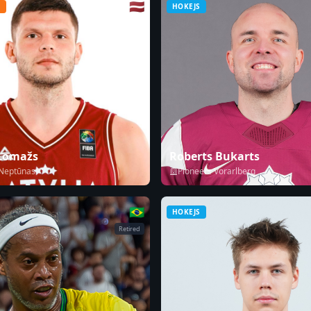
🇱🇻
S
HOKEJS
 Lomažs
Roberts Bukarts
 Neptūnas
Pioneers Vorarlberg
🇧🇷
HOKEJS
Retired