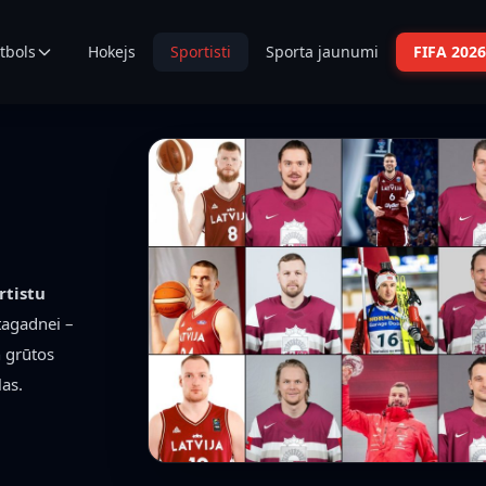
tbols
Hokejs
Sportisti
Sporta jaunumi
FIFA 2026
rtistu
tagadnei –
n grūtos
las.