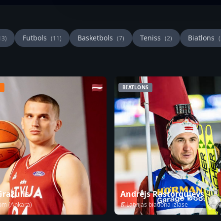
Futbols
Basketbols
Teniss
Biatlons
13)
(11)
(7)
(2)
(
🇱🇻
S
BIATLONS
Gražulis
Andrejs Rastorgujevs
om (Ankara)
Latvijas biatlona izlase