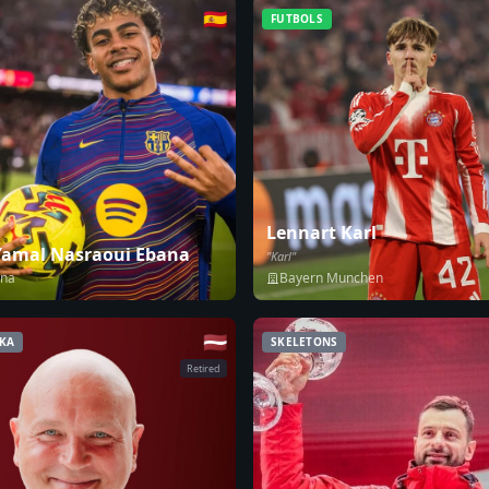
🇪🇸
FUTBOLS
Lennart Karl
Yamal Nasraoui Ebana
"Karl"
ona
Bayern Munchen
🇱🇻
IKA
SKELETONS
Retired