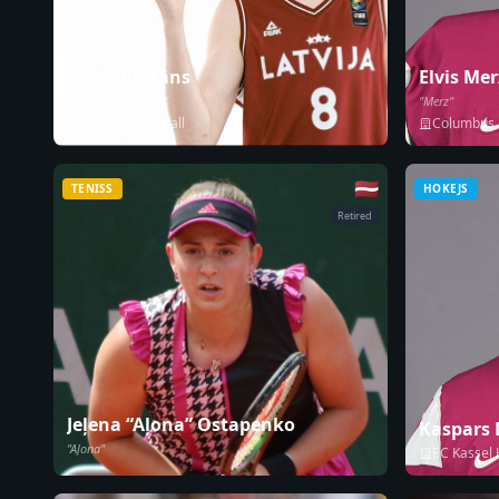
Dāvis Bertāns
Elvis Mer
"The Latvian Laser"
"Merz"
Dubai Basketball
Columbus B
🇱🇻
TENISS
HOKEJS
Retired
Jeļena “Aļona” Ostapenko
Kaspars
"Aļona"
EC Kassel 