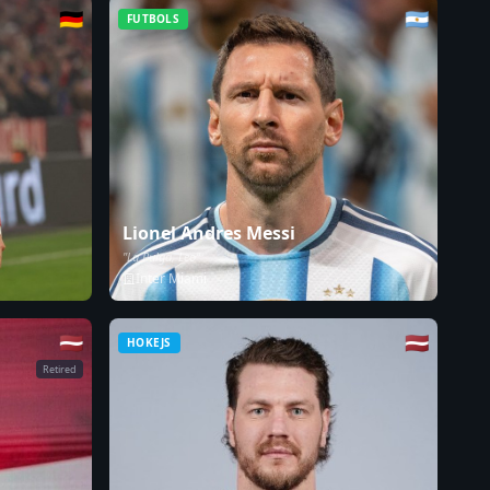
🇩🇪
🇦🇷
FUTBOLS
Lionel Andres Messi
"La Pulga, Leo"
Inter Miami
🇱🇻
🇱🇻
HOKEJS
Retired