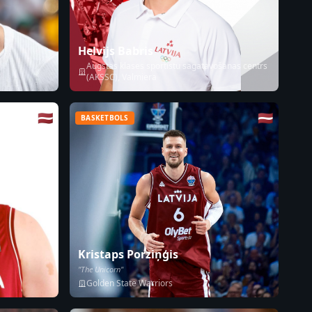
Helvijs Babris
Augstas klases sportistu sagatavošanas centrs
(AKSSC), Valmiera
🇱🇻
🇱🇻
BASKETBOLS
Kristaps Porziņģis
"The Unicorn"
Golden State Warriors