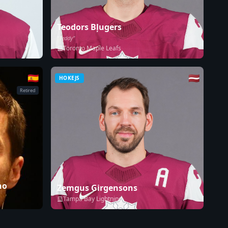
Teodors Bļugers
"Teddy"
Toronto Maple Leafs
🇪🇸
🇱🇻
HOKEJS
Retired
no
Zemgus Girgensons
Tampa Bay Lightning