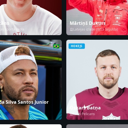
tāns
Mārtiņš Dukurs
tas sporta skola
Latvijas izlase (BJSS Sigulda)
🇧🇷
HOKEJS
a Silva Santos Junior
Oskars Batņa
Lahti Pelicans