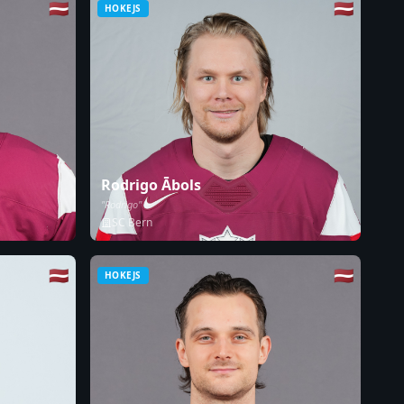
🇱🇻
🇱🇻
HOKEJS
Rodrigo Ābols
"Rodrigo"
SC Bern
🇱🇻
🇱🇻
HOKEJS