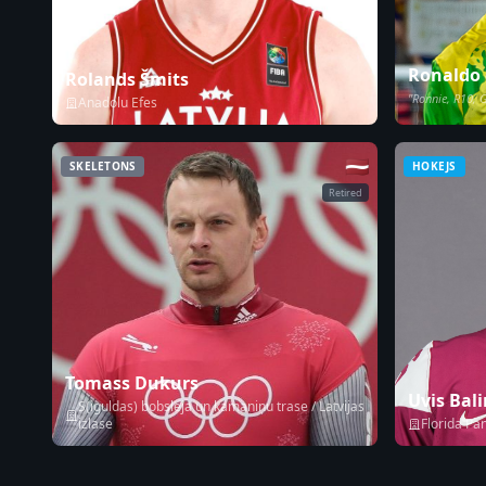
Ronaldo 
Rolands Šmits
"Ronnie, R10, 
Anadolu Efes
🇱🇻
SKELETONS
HOKEJS
Retired
Tomass Dukurs
Uvis Bali
S(iguldas) bobsleja un kamaniņu trase / Latvijas
izlase
Florida Pa