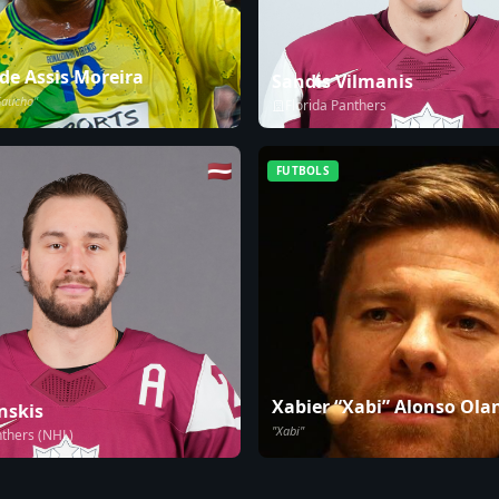
de Assis Moreira
Sandis Vilmanis
Gaucho"
Florida Panthers
🇱🇻
FUTBOLS
Xabier “Xabi” Alonso Ola
nskis
"Xabi"
nthers (NHL)