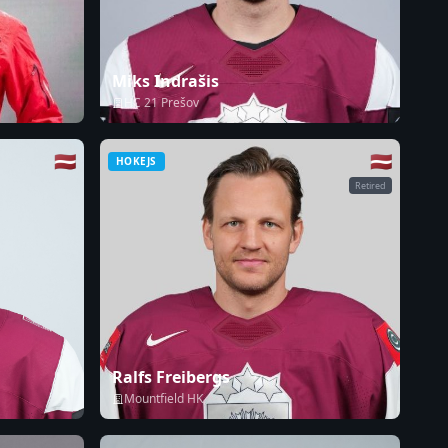
Miks Indrašis
HC 21 Prešov
🇱🇻
🇱🇻
HOKEJS
Retired
Ralfs Freibergs
Mountfield HK