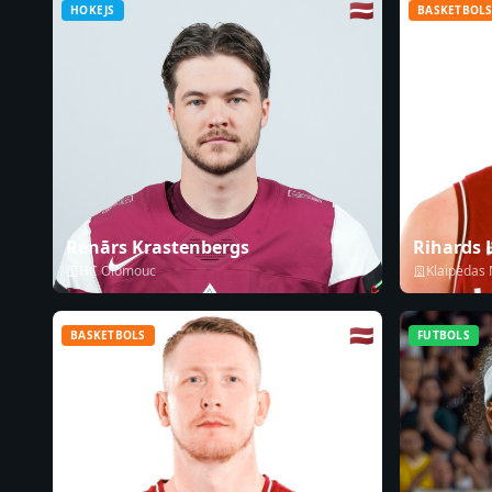
🇱🇻
HOKEJS
BASKETBOL
Renārs Krastenbergs
Rihards
HC Olomouc
Klaipėdas
🇱🇻
BASKETBOLS
FUTBOLS