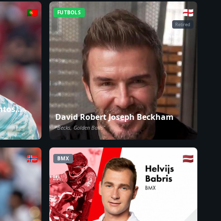
🇵🇹
🏴󠁧󠁢󠁥󠁮󠁧󠁿
FUTBOLS
Retired
ntos
David Robert Joseph Beckham
"Becks, Golden Balls"
🇳🇴
🇱🇻
BMX