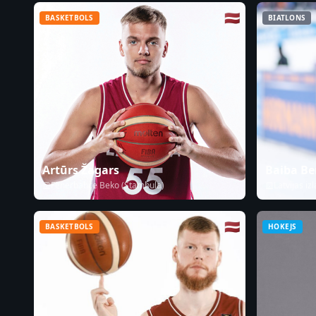
🇱🇻
BASKETBOLS
BIATLONS
Artūrs Žagars
Baiba Be
Fenerbahçe Beko (Stambula)
Latvijas iz
🇱🇻
BASKETBOLS
HOKEJS