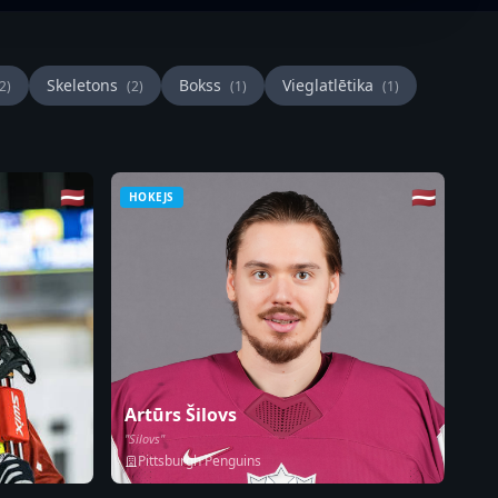
Skeletons
Bokss
Vieglatlētika
2)
(2)
(1)
(1)
🇱🇻
🇱🇻
HOKEJS
Artūrs Šilovs
"Silovs"
Pittsburgh Penguins