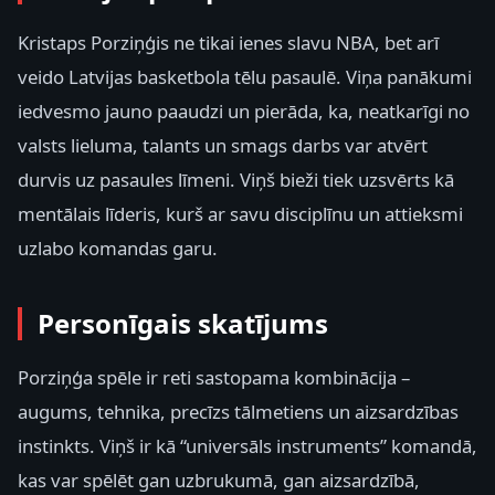
Kristaps Porziņģis ne tikai ienes slavu NBA, bet arī
veido Latvijas basketbola tēlu pasaulē. Viņa panākumi
iedvesmo jauno paaudzi un pierāda, ka, neatkarīgi no
valsts lieluma, talants un smags darbs var atvērt
durvis uz pasaules līmeni. Viņš bieži tiek uzsvērts kā
mentālais līderis, kurš ar savu disciplīnu un attieksmi
uzlabo komandas garu.
Personīgais skatījums
Porziņģa spēle ir reti sastopama kombinācija –
augums, tehnika, precīzs tālmetiens un aizsardzības
instinkts. Viņš ir kā “universāls instruments” komandā,
kas var spēlēt gan uzbrukumā, gan aizsardzībā,