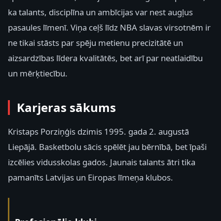
ka talants, disciplīna un ambīcijas var nest augļus
pasaules līmenī. Viņa ceļš līdz NBA slavas virsotnēm ir
ne tikai stāsts par spēju metienu precizitātē un
aizsardzības līdera kvalitātēs, bet arī par neatlaidību
un mērķtiecību.
Karjeras sākums
Kristaps Porziņģis dzimis 1995. gada 2. augustā
Liepājā. Basketbolu sācis spēlēt jau bērnībā, bet īpaši
izcēlies vidusskolas gados. Jaunais talants ātri tika
pamanīts Latvijas un Eiropas līmeņa klubos.