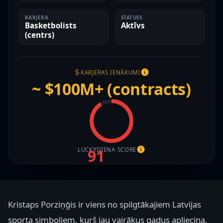
KARJERA
STATUSS
Basketbolists
Aktīvs
(centrs)
KARJERAS IENĀKUMI
~ $100M+ (contracts)
LUCKYDIENA SCORE
91
Kristaps Porziņģis ir viens no spilgtākajiem Latvijas
sporta simboliem, kurš jau vairākus gadus apliecina,