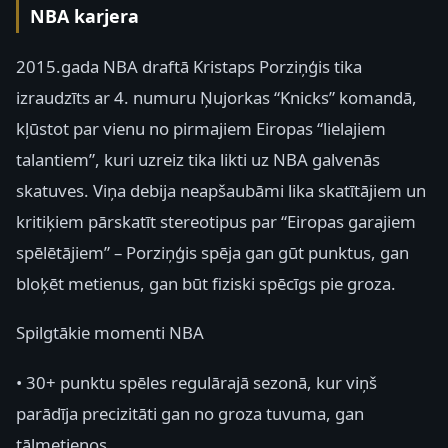
NBA karjera
2015.gada NBA draftā Kristaps Porziņģis tika
izraudzīts ar 4. numuru Ņujorkas “Knicks” komandā,
kļūstot par vienu no pirmajiem Eiropas “lielajiem
talantiem”, kuri uzreiz tika likti uz NBA galvenās
skatuves. Viņa debija neapšaubāmi lika skatītājiem un
kritiķiem pārskatīt stereotipus par “Eiropas garajiem
spēlētājiem” – Porziņģis spēja gan gūt punktus, gan
bloķēt metienus, gan būt fiziski spēcīgs pie groza.
Spilgtākie momenti NBA
• 30+ punktu spēles regulārajā sezonā, kur viņš
parādīja precizitāti gan no groza tuvuma, gan
tālmetienos.