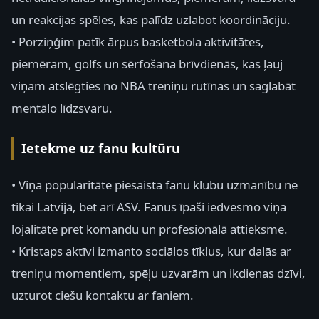
un reakcijas spēles, kas palīdz uzlabot koordināciju.
• Porziņģim patīk ārpus basketbola aktivitātes,
piemēram, golfs un sērfošana brīvdienās, kas ļauj
viņam atslēgties no NBA treniņu rutīnas un saglabāt
mentālo līdzsvaru.
Ietekme uz fanu kultūru
• Viņa popularitāte piesaista fanu klubu uzmanību ne
tikai Latvijā, bet arī ASV. Fanus īpaši iedvesmo viņa
lojalitāte pret komandu un profesionālā attieksme.
• Kristaps aktīvi izmanto sociālos tīklus, kur dalās ar
treniņu momentiem, spēļu uzvarām un ikdienas dzīvi,
uzturot ciešu kontaktu ar faniem.