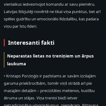
vienlaikus iedvesmojot komandu ar savu piemēru.
Latvijas līdzjutēji novērtē ne tikai viņa punktus, bet arī
spēles gudrību un emocionālo līdzdalību, kas padara
viņu par īstu līderi.
Interesanti fakti
Neparastas lietas no treniņiem un ārpus
laukuma
• Kristaps Porziņģis ir pazīstams ar savām izcilajām
garuma priekšrocībām, tomēr viņš strādā arī pie
mazajām detaļām – precizitātes metienos, kustību
ātruma un stājas. Viņa treniņi bieži ietver
netradicionālus vingrinājumus, piemēram, līdzsvara