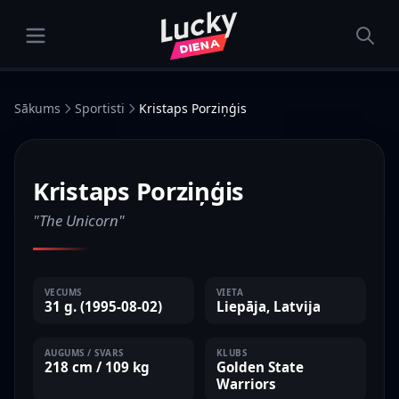
Sākums
Sportisti
Kristaps Porziņģis
BASKETBOLS
Kristaps Porziņģis
"The Unicorn"
VECUMS
VIETA
31 g. (1995-08-02)
Liepāja, Latvija
AUGUMS / SVARS
KLUBS
218 cm / 109 kg
Golden State
Warriors