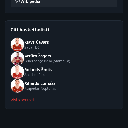
Wikipedia
Citi basketbolisti
Klāvs Čavars
Sabah BC
Artūrs Žagars
Fenerbahçe Beko (Stambula)
Rolands Šmits
Anadolu Efes
Rihards Lomažs
Klaipėdas Neptūnas
Visi sportisti →