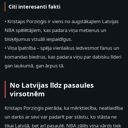
Citi interesanti fakti
• Kristaps Porziņģis ir viens no augstākajiem Latvijas
NBA spēlētājiem, kas padara viņa metienus un
bloķējumus vizuāli iespaidīgus.
• Viņa īpatnība – spēja vienlaikus iedvesmot fanus un
komandas biedrus, kas padara viņu par dabisku līderi
gan laukumā, gan ārpus tā.
No Latvijas līdz pasaules
virsotnēm
Kristaps Porziņģis pierāda, ka mērķtiecība, neatlaidība
un darbs ar sevi var padarīt par stāstu, ko stāsta ne
tikai Latvijā, bet arī pasaulē. NBA zālēs viņa vārds tiek