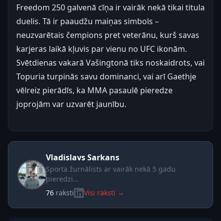
Freedom 250 galvenā cīņa ir vairāk nekā tikai titula
duelis. Tā ir paaudžu maiņas simbols –
neuzvarētais čempions pret veterānu, kurš savas
karjeras laikā kļuvis par vienu no UFC ikonām.
Svētdienas vakarā Vašingtonā tiks noskaidrots, vai
Topuria turpinās savu dominanci, vai arī Gaethje
vēlreiz pierādīs, ka MMA pasaulē pieredze
joprojām var uzvarēt jaunību.
Vladislavs Sarkans
Sporta žurnālists ar vairāk nekā 5 gadu
pieredzi…
76
raksti
Visi raksti →