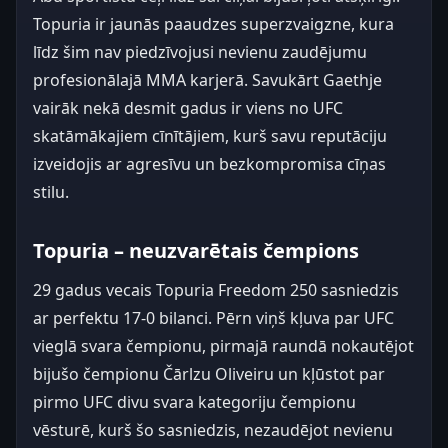
Topuria ir jaunās paaudzes superzvaigzne, kura
līdz šim nav piedzīvojusi nevienu zaudējumu
profesionālajā MMA karjerā. Savukārt Gaethje
vairāk nekā desmit gadus ir viens no UFC
skatāmākajiem cīnītājiem, kurš savu reputāciju
izveidojis ar agresīvu un bezkompromisa cīņas
stilu.
Topuria – neuzvarētais čempions
29 gadus vecais Topuria Freedom 250 sasniedzis
ar perfektu 17-0 bilanci. Pērn viņš kļuva par UFC
vieglā svara čempionu, pirmajā raundā nokautējot
bijušo čempionu Čārlzu Oliveiru un kļūstot par
pirmo UFC divu svara kategoriju čempionu
vēsturē, kurš šo sasniedzis, nezaudējot nevienu