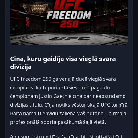
Cīņa, kuru gaidīja visa vieglā svara
divīzija
UFC Freedom 250 galvenajā duelī vieglā svara
čempions Ilia Topuria stāsies pretī pagaidu
čempionam Justin Gaethje cīņā par neapstrīdamo
divīzijas titulu. Cīņa notiks vēsturiskajā UFC turnīrā
Baltā nama Dienvidu zālienā Vašingtonā – pirmajā
profesionālā sporta pasākumā šajā vietā.
Abu sportistu ceļi līdz šai cīņai bijuši ļoti atšķirīgi.