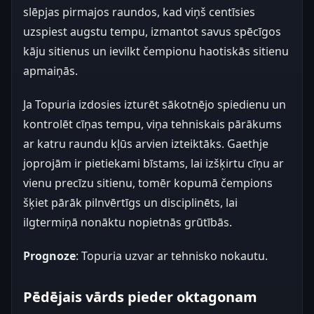
slēpjas pirmajos raundos, kad viņš centīsies
uzspiest augstu tempu, izmantot savus spēcīgos
kāju sitienus un ievilkt čempionu haotiskās sitienu
apmaiņās.
Ja Topuria izdosies izturēt sākotnējo spiedienu un
kontrolēt cīņas tempu, viņa tehniskais pārākums
ar katru raundu kļūs arvien izteiktāks. Gaethje
joprojām ir pietiekami bīstams, lai izšķirtu cīņu ar
vienu precīzu sitienu, tomēr kopumā čempions
šķiet pārāk pilnvērtīgs un disciplinēts, lai
ilgtermiņā nonāktu nopietnās grūtībās.
Prognoze
: Topuria uzvar ar tehnisko nokautu.
Pēdējais vārds pieder oktagonam