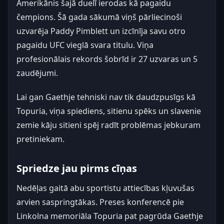
Amerikānis šajā duelī ierodas kā pagaidu
čempions. Šā gada sākumā viņš pārliecinoši
uzvarēja Paddy Pimblett un izcīnīja savu otro
pagaidu UFC vieglā svara titulu. Viņa
profesionālais rekords šobrīd ir 27 uzvaras un 5
zaudējumi.
Lai gan Gaethje tehniski nav tik daudzpusīgs kā
Topuria, viņa spiediens, sitienu spēks un slavenie
zemie kāju sitieni spēj radīt problēmas jebkuram
pretiniekam.
Spriedze jau pirms cīņas
Nedēļas gaitā abu sportistu attiecības kļuvušas
arvien saspringtākas. Preses konferencē pie
Linkolna memoriāla Topuria pat pagrūda Gaethje