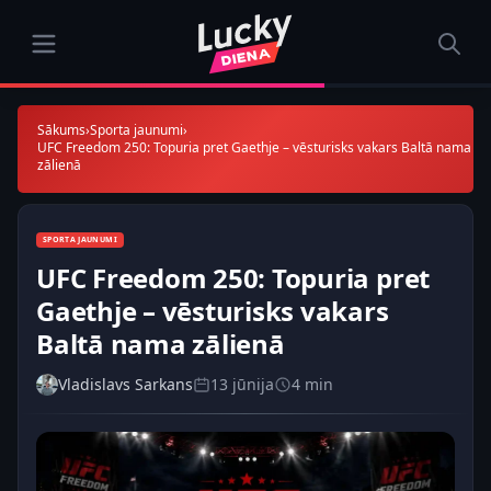
Sākums
›
Sporta jaunumi
›
UFC Freedom 250: Topuria pret Gaethje – vēsturisks vakars Baltā nama
zālienā
SPORTA JAUNUMI
UFC Freedom 250: Topuria pret
Gaethje – vēsturisks vakars
Baltā nama zālienā
Vladislavs Sarkans
13 jūnija
4 min