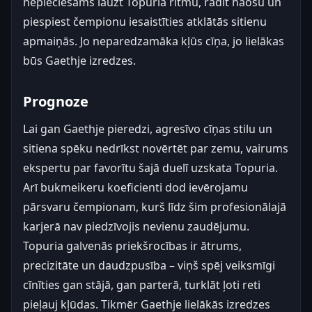
nepieciešams lauzt Topuria ritmu, radīt haosu un
piespiest čempionu iesaistīties atklātās sitienu
apmaiņās. Jo neparedzamāka kļūs cīņa, jo lielākas
būs Gaethje izredzes.
Prognoze
Lai gan Gaethje pieredzi, agresīvo cīņas stilu un
sitiena spēku nedrīkst novērtēt par zemu, vairums
ekspertu par favorītu šajā duelī uzskata Topuria.
Arī bukmeikeru koeficienti dod ievērojamu
pārsvaru čempionam, kurš līdz šim profesionālajā
karjerā nav piedzīvojis nevienu zaudējumu.
Topuria galvenās priekšrocības ir ātrums,
precizitāte un daudzpusība – viņš spēj veiksmīgi
cīnīties gan stājā, gan parterā, turklāt ļoti reti
pieļauj kļūdas. Tikmēr Gaethje lielākās izredzes