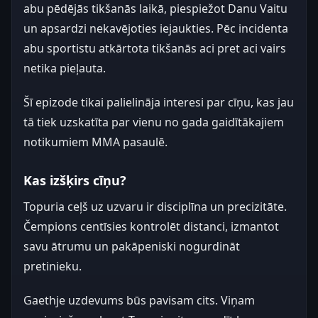
abu pēdējās tikšanās laikā, piespiežot Danu Vaitu
un apsardzi nekavējoties iejaukties. Pēc incidenta
abu sportistu atkārtota tikšanās aci pret aci vairs
netika pieļauta.
Šī epizode tikai palielināja interesi par cīņu, kas jau
tā tiek uzskatīta par vienu no gada gaidītākajiem
notikumiem MMA pasaulē.
Kas izšķirs cīņu?
Topuria ceļš uz uzvaru ir disciplīna un precizitāte.
Čempions centīsies kontrolēt distanci, izmantot
savu ātrumu un pakāpeniski nogurdināt
pretinieku.
Gaethje uzdevums būs pavisam cits. Viņam