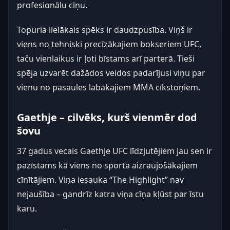
profesionālu cīņu.
Topuria lielākais spēks ir daudzpusība. Viņš ir
viens no tehniski precīzākajiem bokseriem UFC,
taču vienlaikus ir ļoti bīstams arī parterā. Tieši
spēja uzvarēt dažādos veidos padarījusi viņu par
vienu no pasaules labākajiem MMA cīkstoņiem.
Gaethje – cilvēks, kurš vienmēr dod
šovu
37 gadus vecais Gaethje UFC līdzjutējiem jau sen ir
pazīstams kā viens no sporta aizraujošākajiem
cīnītājiem. Viņa iesauka “The Highlight” nav
nejaušība – gandrīz katra viņa cīņa kļūst par īstu
karu.