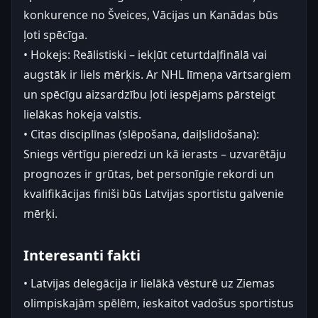
konkurence no Šveices, Vācijas un Kanādas būs
ļoti spēcīga.
• Hokejs: Reālistiski – iekļūt ceturtdaļfinālā vai
augstāk ir liels mērķis. Ar NHL līmeņa vārtsargiem
un spēcīgu aizsardzību ļoti iespējams pārsteigt
lielākas hokeja valstis.
• Citas disciplīnas (slēpošana, daiļslidošana):
Sniegs vērtīgu pieredzi un kā ierasts – uzvarētāju
prognozes ir grūtas, bet personīgie rekordi un
kvalifikācijas finiši būs Latvijas sportistu galvenie
mērķi.
Interesanti fakti
• Latvijas delegācija ir lielākā vēsturē uz Ziemas
olimpiskajām spēlēm, ieskaitot vadošus sportistus