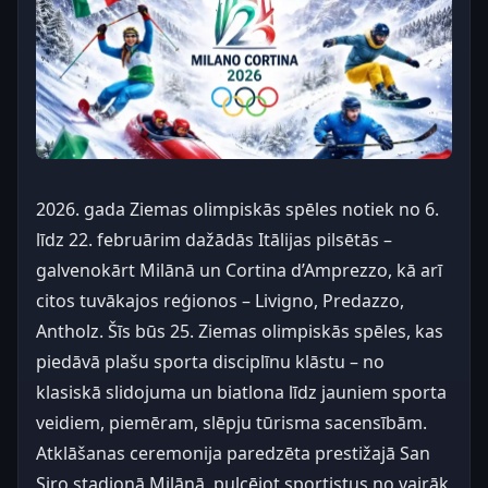
2026. gada Ziemas olimpiskās spēles notiek no 6.
līdz 22. februārim dažādās Itālijas pilsētās –
galvenokārt Milānā un Cortina d’Amprezzo, kā arī
citos tuvākajos reģionos – Livigno, Predazzo,
Antholz. Šīs būs 25. Ziemas olimpiskās spēles, kas
piedāvā plašu sporta disciplīnu klāstu – no
klasiskā slidojuma un biatlona līdz jauniem sporta
veidiem, piemēram, slēpju tūrisma sacensībām.
Atklāšanas ceremonija paredzēta prestižajā San
Siro stadionā Milānā, pulcējot sportistus no vairāk