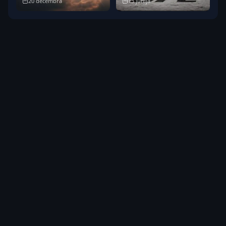
20 decembra
13 jūnija
Maiami “Kaseya
nama zālienā
Center” arēna)