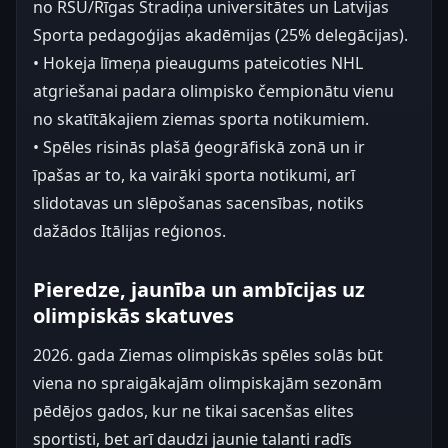
no RSU/Rīgas Stradiņa universitātes un Latvijas
Sporta pedagoģijas akadēmijas (25% delegācijas).
• Hokeja līmeņa pieaugums pateicoties NHL
atgriešanai padara olimpisko čempionātu vienu
no skatītākajiem ziemas sporta notikumiem.
• Spēles risinās plašā ģeogrāfiskā zonā un ir
īpašas ar to, ka vairāki sporta notikumi, arī
slidotavas un slēpošanas sacensības, notiks
dažādos Itālijas reģionos.
Pieredze, jaunība un ambīcijas uz
olimpiskās skatuves
2026. gada Ziemas olimpiskās spēles solās būt
viena no spraigākajām olimpiskajām sezonām
pēdējos gados, kur ne tikai sacenšas elites
sportisti, bet arī daudzi jaunie talanti radīs