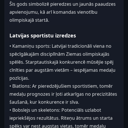
Šis gods simbolizē pieredzes un jaunās paaudzes
apvienojumu, kā arī komandas vienotību
olimpiskajā startā.
Latvijas sportistu izredzes
• Kamaniņu sports: Latvijai tradicionāli viena no
spēcīgākajām disciplīnām Ziemas olimpiskajās
spēlēs. Starptautiskajā konkurencē mūsējie spēj
cīnīties par augstām vietām – iespējamas medaļu
pozīcijas.
• Biatlons: Ar pieredzējušiem sportistiem, tomēr
medaļu prognozes ir ļoti atkarīgas no precizitātes
šaušanā, kur konkurence ir sīva.
• Bobslejs un skeletons: Potenciāls uzlabot
iepriekšējos rezultātus. Riteņu ātrums un starta
spēks var nest augstas vietas, tomēr medaļu