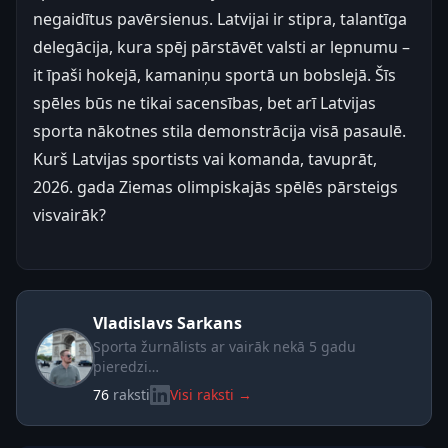
negaidītus pavērsienus. Latvijai ir stipra, talantīga
delegācija, kura spēj pārstāvēt valsti ar lepnumu –
it īpaši hokejā, kamaniņu sportā un bobslejā. Šīs
spēles būs ne tikai sacensības, bet arī Latvijas
sporta nākotnes stila demonstrācija visā pasaulē.
Kurš Latvijas sportists vai komanda, tavuprāt,
2026. gada Ziemas olimpiskajās spēlēs pārsteigs
visvairāk?
Vladislavs Sarkans
Sporta žurnālists ar vairāk nekā 5 gadu
pieredzi…
76
raksti
Visi raksti →