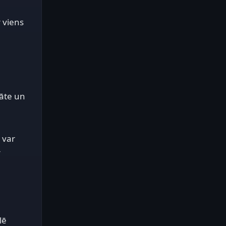
 viens
tāte un
 var
lē