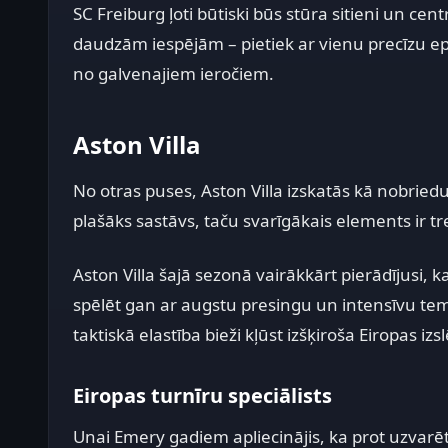
SC Freiburg ļoti būtiski būs stūra sitieni un cen
daudzām iespējām – pietiek ar vienu precīzu epi
no galvenajiem ieročiem.
Aston Villa
No otras puses, Aston Villa izskatās kā nobried
plašāks sastāvs, taču svarīgākais elements ir t
Aston Villa šajā sezonā vairākkārt pierādījusi,
spēlēt gan ar augstu presingu un intensīvu tempu
taktiskā elastība bieži kļūst izšķiroša Eiropas i
Eiropas turnīru speciālists
Unai Emery gadiem apliecinājis, ka prot uzvarēt