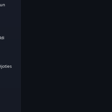
 un
īdi
joties