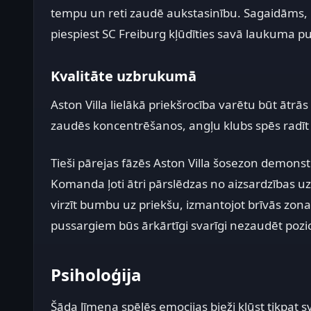
tempu un reti zaudē aukstasinību. Sagaidāms, k
piespiest SC Freiburg kļūdīties savā laukuma p
Kvalitāte uzbrukumā
Aston Villa lielākā priekšrocība varētu būt ātrā
zaudēs koncentrēšanos, angļu klubs spēs radīt
Tieši pārejas fāzēs Aston Villa šosezon demon
Komanda ļoti ātri pārslēdzas no aizsardzības 
virzīt bumbu uz priekšu, izmantojot brīvās zona
pussargiem būs ārkārtīgi svarīgi nezaudēt pozic
Psiholoģija
Šāda līmeņa spēlēs emocijas bieži kļūst tikpat s