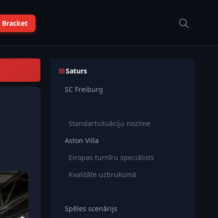
 Bracket
Saturs
SC Freiburg
Disciplīna kā galvenais faktors
a
Standartsituāciju nozīme
Aston Villa
Eiropas turnīru speciālists
Kvalitāte uzbrukumā
Psiholoģija
Spēles scenārijs