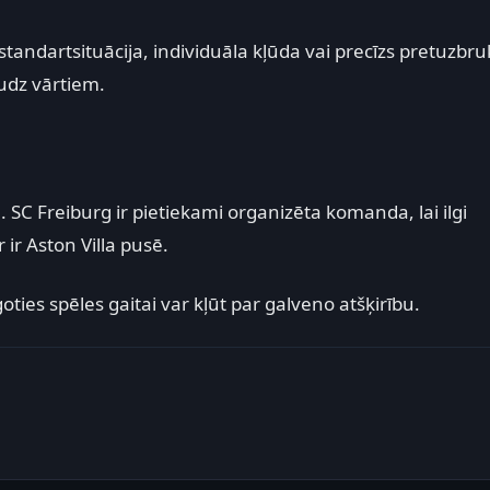
standartsituācija, individuāla kļūda vai precīzs pretuzbr
udz vārtiem.
a. SC Freiburg ir pietiekami organizēta komanda, lai ilgi
 ir Aston Villa pusē.
ties spēles gaitai var kļūt par galveno atšķirību.