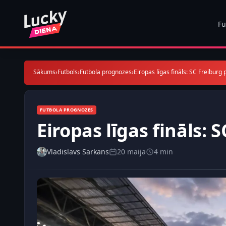
Fu
Sākums
›
Futbols
›
Futbola prognozes
›
Eiropas līgas fināls: SC Freiburg 
FUTBOLA PROGNOZES
Eiropas līgas fināls: 
Vladislavs Sarkans
20 maija
4 min