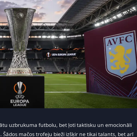
klātu uzbrukuma futbolu, bet ļoti taktisku un emocionāli
 Šādos mačos trofeju bieži izšķir ne tikai talants, bet arī