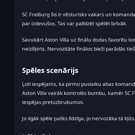
SC Freiburg šis ir vēsturisks vakars un komanda
par izdevušos. Tas var palīdzēt spēlēt brīvāk.
Savukārt Aston Villa uz finālu dodas favorītu lomā.
neizšķirts. Nervozitāte finālos bieži parādās ti
Spēles scenārijs
Ļoti iespējams, ka pirmo puslaiku abas komandas
Aston Villa vairāk kontrolēs bumbu, kamēr SC F
iespējas pretuzbrukumos.
Jo ilgāk spēle paliks līdzīga, jo nervozāka tā kļūs