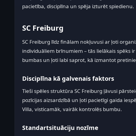
pacietība, disciplīna un spēja izturēt spiedienu.
SC Freiburg
SC Freiburg līdz finālam nokļuvusi ar ļoti org
individuāliem brīnumiem – tās lielākais spēks i
bumbas un ļoti labi saprot, kā izmantot pretini
Disciplīna kā galvenais faktors
Tieši spēles struktūra SC Freiburg ļāvusi pārst
pozīcijas aizsardzībā un ļoti pacietīgi gaida iesp
Villa, visticamāk, vairāk kontrolēs bumbu.
Standartsituāciju nozīme