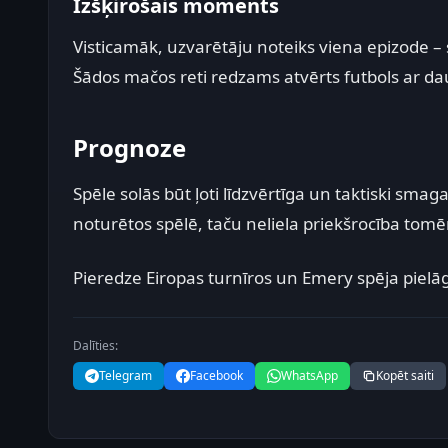
Izšķirošais moments
Visticamāk, uzvarētāju noteiks viena epizode – 
Šādos mačos reti redzams atvērts futbols ar da
Prognoze
Spēle solās būt ļoti līdzvērtīga un taktiski smag
noturētos spēlē, taču neliela priekšrocība tomēr
Pieredze Eiropas turnīros un Emery spēja pielāgo
Dalīties:
Telegram
Facebook
WhatsApp
Kopēt saiti