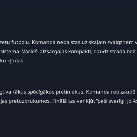
anizētu futbolu. Komanda nebalstās uz skaļām zvaigznēm v
r sistēma. Vācieši aizsargājas kompakti, daudz strādā bez
eku kļūdas.
eigt vairākus spēcīgākus pretiniekus. Komanda reti zaudē
ējas pretuzbrukumos. Finālā tas var kļūt īpaši svarīgi, jo 