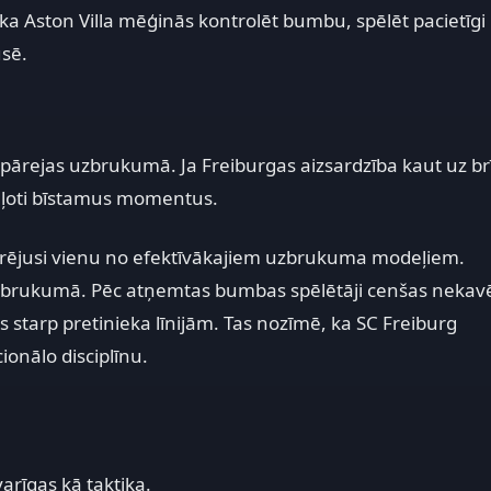
a Aston Villa mēģinās kontrolēt bumbu, spēlēt pacietīgi
usē.
s pārejas uzbrukumā. Ja Freiburgas aizsardzība kaut uz br
 ļoti bīstamus momentus.
strējusi vienu no efektīvākajiem uzbrukuma modeļiem.
uzbrukumā. Pēc atņemtas bumbas spēlētāji cenšas nekavē
s starp pretinieka līnijām. Tas nozīmē, ka SC Freiburg
ionālo disciplīnu.
varīgas kā taktika.