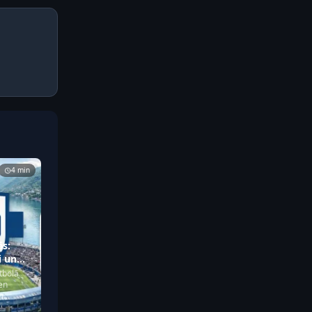
4 min
ās:
i un
tbolā
en
...