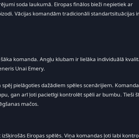
trējumi soda laukumā. Eiropas finālos bieži nepietiek ar
zodi. Vācijas komandām tradicionāli standartsituācijas ir
ušāka komanda. Angļu klubam ir lielāka individuālā kvali
reneris Unai Emery.
 ka spēj pielāgoties dažādiem spēles scenārijiem. Komanda
, gan arī ļoti pacietīgi kontrolēt spēli ar bumbu. Tieši šī
zslēgšanas mačos.
 izšķirošās Eiropas spēlēs. Viņa komandas ļoti labi kontro