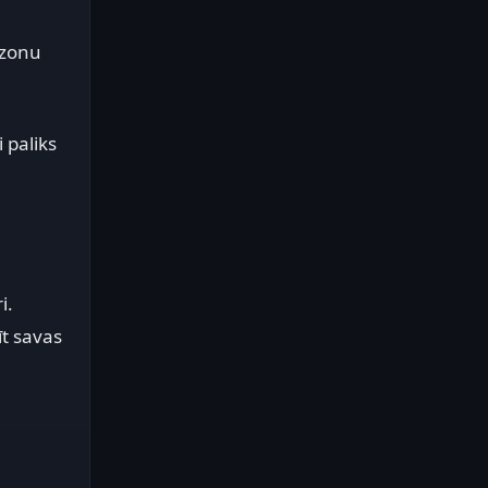
ezonu
i paliks
i.
īt savas