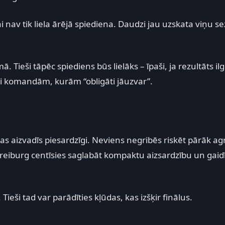
i nav tik liela ārējā spiediena. Daudzi jau uzskata viņu s
 Tieši tāpēc spiediens būs lielāks – īpaši, ja rezultāts ilg
eši komandām, kurām “obligāti jāuzvar”.
 aizvadīs piesardzīgi. Neviens negribēs riskēt pārāk agr
reiburg centīsies saglabāt kompaktu aizsardzību un gaid
. Tieši tad var parādīties kļūdas, kas izšķir finālus.