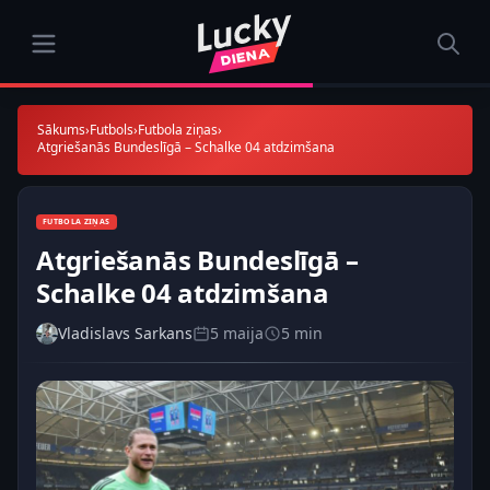
Sākums
›
Futbols
›
Futbola ziņas
›
Atgriešanās Bundeslīgā – Schalke 04 atdzimšana
FUTBOLA ZIŅAS
Atgriešanās Bundeslīgā –
Schalke 04 atdzimšana
Vladislavs Sarkans
5 maija
5 min