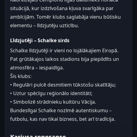
situācijā, kur izdzīvošana kļuva svarīgāka par
ambīcijām. Tomēr klubs saglabāja vienu būtisku
elementu – līdzjutēju uzticību.
Līdzjutēji – Schalke sirds
Schalke līdzjutēji ir vieni no lojālākajiem Eiropā.
Pat grūtākajos laikos stadions bija piepildīts un
atmosfēra – iespaidīga.
Šis klubs:
• Regulāri pulcē desmitiem tūkstošu skatītāju;
• Uztur spēcīgu reģionālo identitāti;
• Simbolizē strādnieku kultūru Vācija.
Bundeslīgai Schalke nozīmē autentiskumu –
futbolu, kas nav tikai bizness, bet arī tradīcija.
Kariusa renesanse