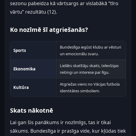
sezonu pabeidza kā vārtsargs ar vislabākā “tīro
vārtu” rezultātu (12).
Ko nozīmē šī atgriešanās?
Bundeslīga iegūst klubu ar vēsturi
Sports
un emocionālu svaru.
Lielāks skatītāju skaits, televīzijas
Ekonomika
reitingi un interese par līgu.
Atgriežas viens no Vācijas futbola
Kultūra
identitātes simboliem.
Skats nākotnē
Lai gan šis panākums ir nozīmīgs, tas ir tikai
sākums. Bundeslīga ir prasīga vide, kur kļūdas tiek