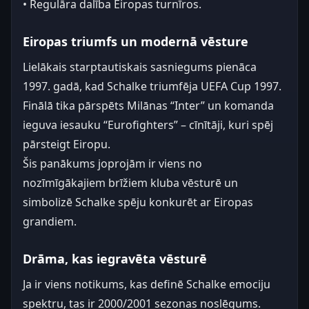
• Regulāra dalība Eiropas turnīros.
Eiropas triumfs un modernā vēsture
Lielākais starptautiskais sasniegums pienāca
1997. gadā, kad Schalke triumfēja UEFA Cup 1997.
Finālā tika pārspēts Milānas “Inter” un komanda
ieguva iesauku “Eurofighters” – cīnītāji, kuri spēj
pārsteigt Eiropu.
Šis panākums joprojām ir viens no
nozīmīgākajiem brīžiem kluba vēsturē un
simbolizē Schalke spēju konkurēt ar Eiropas
grandiem.
Drāma, kas iegravēta vēsturē
Ja ir viens notikums, kas definē Schalke emociju
spektru, tas ir 2000/2001 sezonas noslēgums.