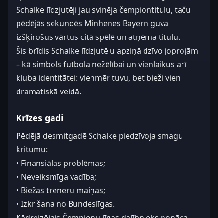
Schalke līdzjutēji jau svinēja čempiontitulu, taču
pēdējās sekundēs Minhenes Bayern guva
izšķirošus vārtus citā spēlē un atņēma titulu.
Šis brīdis Schalke līdzjutēju apziņā dzīvo joprojām
– kā simbols futbola nežēlībai un vienlaikus arī
kluba identitātei: vienmēr tuvu, bet bieži vien
dramatiskā veidā.
Krīzes gadi
Pēdējā desmitgadē Schalke piedzīvoja smagu
kritumu:
• Finansiālas problēmas;
• Neveiksmīga vadība;
• Biežas treneru maiņas;
• Izkrišana no Bundeslīgas.
Kādreizējais Čempionu līgas dalībnieks nonāca