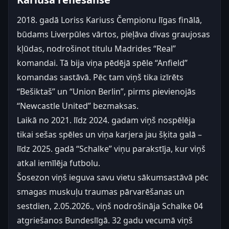
2018. gadā Loriss Kariuss Čempionu līgas finālā,
būdams Liverpūles vārtos, pieļāva divas graujosas
kļūdas, nodrošinot titulu Madrides “Real”
komandai. Tā bija viņa pēdējā spēle “Anfield”
komandas sastāvā. Pēc tam viņš tika izīrēts
“Bešiktaš” un “Union Berlin”, pirms pievienojās
“Newcastle United” bezmaksas.
Laikā no 2021. līdz 2024. gadam viņš nospēlēja
tikai sešas spēles un viņa karjera jau šķita galā –
līdz 2025. gadā “Schalke” viņu parakstīja, kur viņš
atkal iemīlēja futbolu.
Šosezon viņš ieguva savu vietu sākumsastāvā pēc
smagas muskuļu traumas pārvarēšanas un
sestdien, 2.05.2026., viņš nodrošināja Schalke 04
atgriešanos Bundeslīgā. 32 gadu vecumā viņš