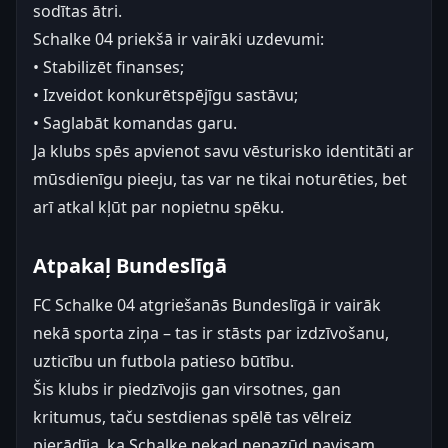
sodītas ātri.
Schalke 04 priekšā ir vairāki uzdevumi:
• Stabilizēt finanses;
• Izveidot konkurētspējīgu sastāvu;
• Saglabāt komandas garu.
Ja klubs spēs apvienot savu vēsturisko identitāti ar
mūsdienīgu pieeju, tas var ne tikai noturēties, bet
arī atkal kļūt par nopietnu spēku.
Atpakaļ Bundeslīgā
FC Schalke 04 atgriešanās Bundeslīgā ir vairāk
nekā sporta ziņa – tas ir stāsts par izdzīvošanu,
uzticību un futbola patieso būtību.
Šis klubs ir piedzīvojis gan virsotnes, gan
kritumus, taču sestdienas spēlē tas vēlreiz
pierādīja, ka Schalke nekad nepazūd pavisam.