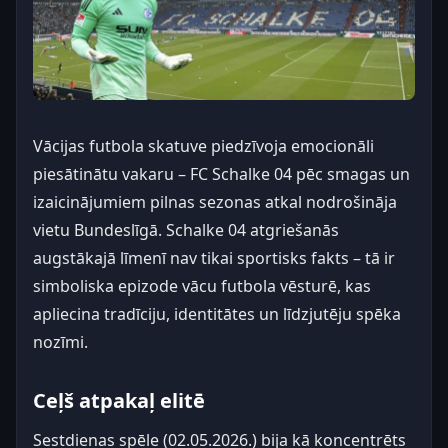
Vācijas futbola skatuve piedzīvoja emocionāli
piesātinātu vakaru – FC Schalke 04 pēc smagas un
izaicinājumiem pilnas sezonas atkal nodrošināja
vietu Bundeslīgā. Schalke 04 atgriešanās
augstākajā līmenī nav tikai sportisks fakts – tā ir
simboliska epizode vācu futbola vēsturē, kas
apliecina tradīciju, identitātes un līdzjutēju spēka
nozīmi.
Ceļš atpakaļ elitē
Sestdienas spēle (02.05.2026.) bija kā koncentrēts