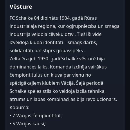
Vēsture
FC Schalke 04 dibināts 1904. gadā Rūras
industriālajā reģionā, kur ogļrūpniecība un smagā
industrija veidoja cilvēku dzīvi. Tieši šī vide
izveidoja kluba identitāti – smags darbs,
solidaritāte un stiprs gribasspēks.
Zelta ēra jeb 1930. gadi Schalke vēsturē bija
dominances laiks. Komanda izcīnīja vairākus
čempiontitulus un kļuva par vienu no
spēcīgākajiem klubiem Vācijā. Šajā periodā
Schalke spēles stils ko veidoja izcila tehnika,
ātrums un labas kombinācijas bija revolucionārs.
Kopumā:
• 7 Vācijas čempiontituli;
• 5 Vācijas kausi;