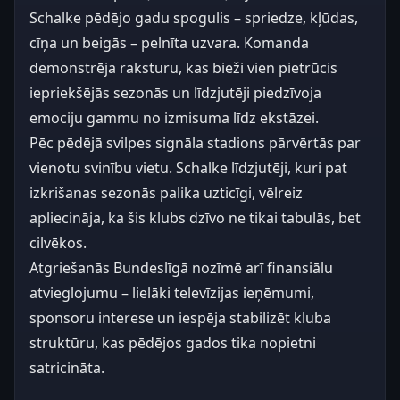
Schalke pēdējo gadu spogulis – spriedze, kļūdas,
cīņa un beigās – pelnīta uzvara. Komanda
demonstrēja raksturu, kas bieži vien pietrūcis
iepriekšējās sezonās un līdzjutēji piedzīvoja
emociju gammu no izmisuma līdz ekstāzei.
Pēc pēdējā svilpes signāla stadions pārvērtās par
vienotu svinību vietu. Schalke līdzjutēji, kuri pat
izkrišanas sezonās palika uzticīgi, vēlreiz
apliecināja, ka šis klubs dzīvo ne tikai tabulās, bet
cilvēkos.
Atgriešanās Bundeslīgā nozīmē arī finansiālu
atvieglojumu – lielāki televīzijas ieņēmumi,
sponsoru interese un iespēja stabilizēt kluba
struktūru, kas pēdējos gados tika nopietni
satricināta.