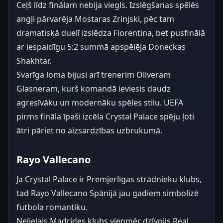
Ceļš līdz finālam nebija viegls. Izslēgšanas spēlēs
angļi pārvarēja Mostaras Zrinjski, pēc tam
dramatiskā duelī izslēdza Fiorentina, bet pusfinālā
ar iespaidīgu 5:2 summā apspēlēja Doneckas
Shakhtar.
Svarīga loma bijusi arī trenerim Oliveram
Glasneram, kurš komandā ieviesis daudz
agresīvāku un modernāku spēles stilu. UEFA
pirms fināla īpaši izcēla Crystal Palace spēju ļoti
ātri pāriet no aizsardzības uzbrukumā.
Rayo Vallecano
Ja Crystal Palace ir Premjerlīgas strādnieku klubs,
tad Rayo Vallecano Spānijā jau gadiem simbolizē
futbola romantiku.
Nelielais Madrides klubs vienmēr dzīvojis Real