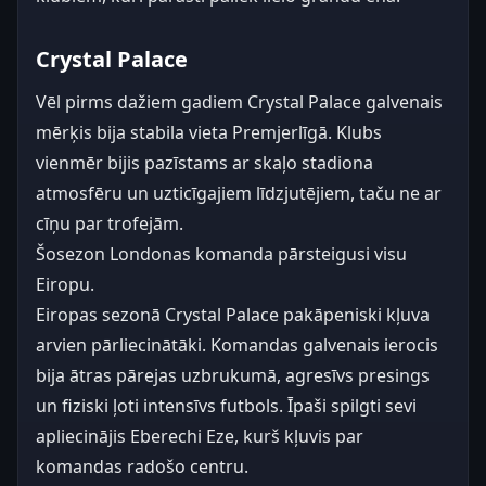
Crystal Palace
Vēl pirms dažiem gadiem Crystal Palace galvenais
mērķis bija stabila vieta Premjerlīgā. Klubs
vienmēr bijis pazīstams ar skaļo stadiona
atmosfēru un uzticīgajiem līdzjutējiem, taču ne ar
cīņu par trofejām.
Šosezon Londonas komanda pārsteigusi visu
Eiropu.
Eiropas sezonā Crystal Palace pakāpeniski kļuva
arvien pārliecinātāki. Komandas galvenais ierocis
bija ātras pārejas uzbrukumā, agresīvs presings
un fiziski ļoti intensīvs futbols. Īpaši spilgti sevi
apliecinājis Eberechi Eze, kurš kļuvis par
komandas radošo centru.