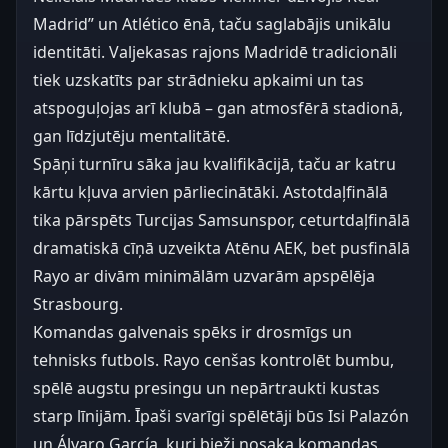
Madrid” un Atlético ēnā, taču saglabājis unikālu
identitāti. Valjekasas rajons Madridē tradicionāli
tiek uzskatīts par strādnieku apkaimi un tas
atspoguļojas arī klubā – gan atmosfērā stadionā,
gan līdzjutēju mentalitātē.
Spāņi turnīru sāka jau kvalifikācijā, taču ar katru
kārtu kļuva arvien pārliecinātāki. Astotdaļfinālā
tika pārspēts Turcijas Samsunspor, ceturtdaļfinālā
dramatiskā cīņā uzveikta Atēnu AEK, bet pusfinālā
Rayo ar divām minimālām uzvarām apspēlēja
Strasbourg.
Komandas galvenais spēks ir drosmīgs un
tehnisks futbols. Rayo cenšas kontrolēt bumbu,
spēlē augstu presingu un nepārtraukti kustas
starp līnijām. Īpaši svarīgi spēlētāji būs Isi Palazón
un Álvaro García, kuri bieži nosaka komandas