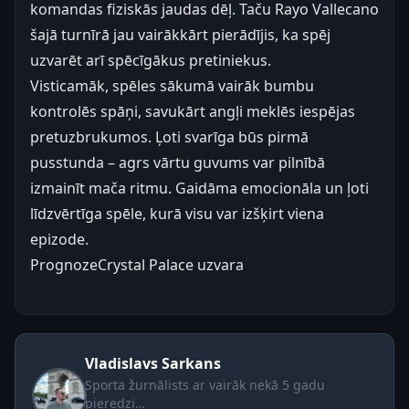
komandas fiziskās jaudas dēļ. Taču Rayo Vallecano
šajā turnīrā jau vairākkārt pierādījis, ka spēj
uzvarēt arī spēcīgākus pretiniekus.
Visticamāk, spēles sākumā vairāk bumbu
kontrolēs spāņi, savukārt angļi meklēs iespējas
pretuzbrukumos. Ļoti svarīga būs pirmā
pusstunda – agrs vārtu guvums var pilnībā
izmainīt mača ritmu. Gaidāma emocionāla un ļoti
līdzvērtīga spēle, kurā visu var izšķirt viena
epizode.
Prognoze
Crystal Palace uzvara
Vladislavs Sarkans
Sporta žurnālists ar vairāk nekā 5 gadu
pieredzi…