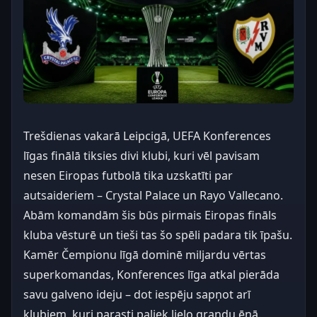
Trešdienas vakarā Leipcigā, UEFA Konferences
līgas finālā tiksies divi klubi, kuri vēl pavisam
nesen Eiropas futbolā tika uzskatīti par
autsaideriem – Crystal Palace un Rayo Vallecano.
Abām komandām šis būs pirmais Eiropas fināls
kluba vēsturē un tieši tas šo spēli padara tik īpašu.
Kamēr Čempionu līgā dominē miljardu vērtas
superkomandas, Konferences līga atkal pierāda
savu galveno ideju – dot iespēju sapņot arī
klubiem, kuri parasti paliek lielo grandu ēnā.