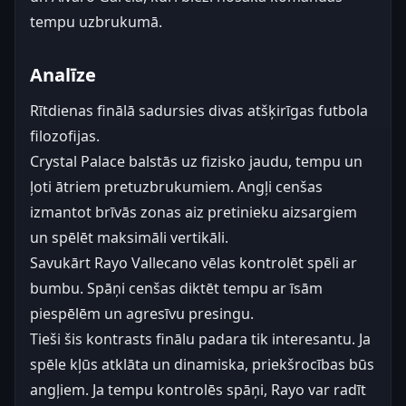
tempu uzbrukumā.
Analīze
Rītdienas finālā sadursies divas atšķirīgas futbola
filozofijas.
Crystal Palace balstās uz fizisko jaudu, tempu un
ļoti ātriem pretuzbrukumiem. Angļi cenšas
izmantot brīvās zonas aiz pretinieku aizsargiem
un spēlēt maksimāli vertikāli.
Savukārt Rayo Vallecano vēlas kontrolēt spēli ar
bumbu. Spāņi cenšas diktēt tempu ar īsām
piespēlēm un agresīvu presingu.
Tieši šis kontrasts finālu padara tik interesantu. Ja
spēle kļūs atklāta un dinamiska, priekšrocības būs
angļiem. Ja tempu kontrolēs spāņi, Rayo var radīt