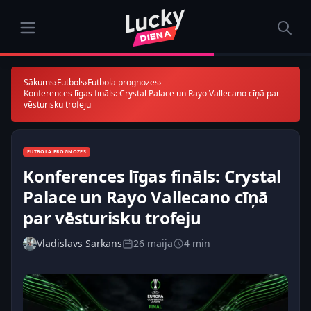
Sākums
›
Futbols
›
Futbola prognozes
›
Konferences līgas fināls: Crystal Palace un Rayo Vallecano cīņā par
vēsturisku trofeju
FUTBOLA PROGNOZES
Konferences līgas fināls: Crystal
Palace un Rayo Vallecano cīņā
par vēsturisku trofeju
Vladislavs Sarkans
26 maija
4 min