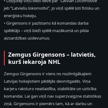
• Līdzjutēji viņu bieži dēvē par “Latvian Locomotive”
jeb “Latviešu lokomotīvi”, jo viņš spēlē ļoti fizisku un
enerģisku hokeju.
• Girgensons ir pazīstams kā komandas darba
spēlētājs – viņš bieži spēlē mazākumā un pilda
aizsardzības uzdevumus.
Zemgus Girgensons – latvietis,
kurš iekaroja NHL
Zemgus Girgensons ir viens no nozīmīgākajiem
Latvijas hokejistiem pēdējās desmitgadēs. Viņa
karjeru raksturo neatlaidība, stabilitāte un uzticība
komandai. Lai gan viņš nav superzvaigzne statistikas
ziņā, Girgensons ir piemērs tam, kā ar darbu un