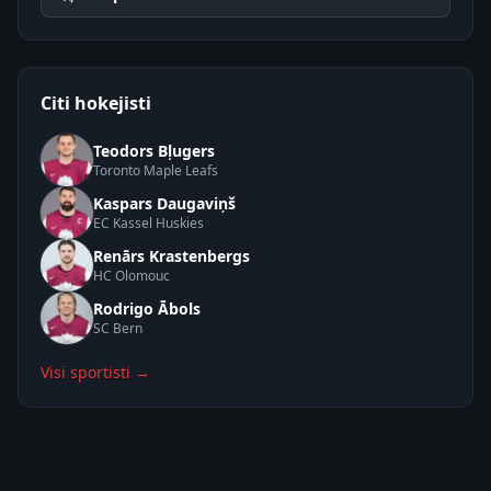
Citi hokejisti
Teodors Bļugers
Toronto Maple Leafs
Kaspars Daugaviņš
EC Kassel Huskies
Renārs Krastenbergs
HC Olomouc
Rodrigo Ābols
SC Bern
Visi sportisti →