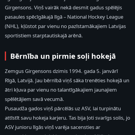
Girgensons. Viņš vairāk nekā desmit gadus spēlējis
pasaules spēcīgākajā līgā – National Hockey League
(NHL), kļūstot par vienu no pazīstamākajiem Latvijas
sportistiem starptautiskajā arēnā.
Bērnība un pirmie soļi hokejā
Zemgus Girgensons dzimis 1994. gada 5. janvārī
Rīgā, Latvijā. Jau bērnībā viņš sāka trenēties hokejā un
ātri kļuva par vienu no talantīgākajiem jaunajiem
spēlētājiem savā vecumā.
Pusaudža gados viņš pārcēlās uz ASV, lai turpinātu
attīstīt savu hokeja karjeru. Tas bija ļoti svarīgs solis, jo
ASV junioru līgās viņš varēja sacensties ar