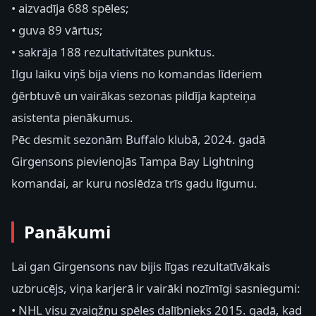
• aizvadīja 688 spēles;
• guva 89 vārtus;
• sakrāja 188 rezultativitātes punktus.
Ilgu laiku viņš bija viens no komandas līderiem
ģērbtuvē un vairākas sezonas pildīja kapteiņa
asistenta pienākumus.
Pēc desmit sezonām Buffalo klubā, 2024. gadā
Girgensons pievienojās Tampa Bay Lightning
komandai, ar kuru noslēdza trīs gadu līgumu.
Panākumi
Lai gan Girgensons nav bijis līgas rezultatīvākais
uzbrucējs, viņa karjerā ir vairāki nozīmīgi sasniegumi:
• NHL visu zvaigžņu spēles dalībnieks 2015. gadā, kad