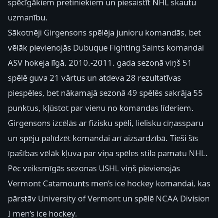
spēcīgākiem pretiniekiem un piesaistīt NHL skautu
uzmanību.
Sākotnēji Girgensons spēlēja junioru komandās, bet
vēlāk pievienojās Dubuque Fighting Saints komandai
ASV hokeja līgā. 2010.-2011. gada sezonā viņš 51
spēlē guva 21 vārtus un atdeva 28 rezultatīvas
piespēles, bet nākamajā sezonā 49 spēlēs sakrāja 55
punktus, kļūstot par vienu no komandas līderiem.
Girgensons izcēlās ar fizisku spēli, lielisku cīņassparu
un spēju palīdzēt komandai arī aizsardzībā. Tieši šīs
īpašības vēlāk kļuva par viņa spēles stila pamatu NHL.
Pēc veiksmīgās sezonas USHL viņš pievienojās
Vermont Catamounts men’s ice hockey komandai, kas
pārstāv University of Vermont un spēlē NCAA Division
I men’s ice hockey.