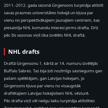
2011.-2012. gada sezonā Girgensons turpināja attīstīt
savas prasmes universitātes hokejā un kļuva par
vienu no perspektīvākajiem jaunajiem centriem, kas
piesaistīja NHL komandu interesi pirms drafta. Drīz
pēc šīs sezonas viņš tika izvēlēts NHL draftā.
NHL drafts
Draftā Girgensonu 1. kārtā ar 14. numuru izvēlējās
Buffalo Sabres. Tas bija ļoti nozīmīgs sasniegums gan
pašam spēlētājam, gan Latvijas hokejam, jo
Girgensons kļuva par vienu no visaugstāk
draftētajiem Latvijas hokejistiem NHL vēsturē.
Pēc drafta viņš vēl neilgu laiku turpināja attīstīties