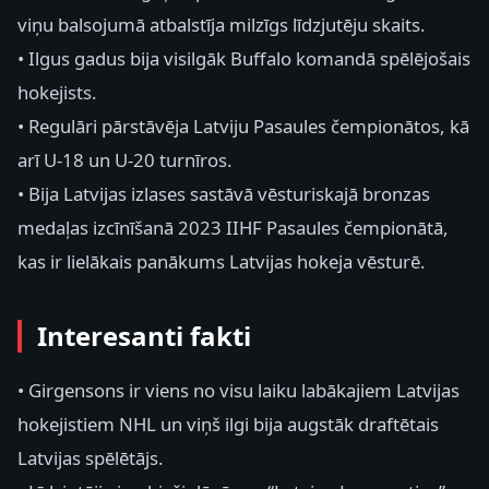
viņu balsojumā atbalstīja milzīgs līdzjutēju skaits.
• Ilgus gadus bija visilgāk Buffalo komandā spēlējošais
hokejists.
• Regulāri pārstāvēja Latviju Pasaules čempionātos, kā
arī U-18 un U-20 turnīros.
• Bija Latvijas izlases sastāvā vēsturiskajā bronzas
medaļas izcīnīšanā 2023 IIHF Pasaules čempionātā,
kas ir lielākais panākums Latvijas hokeja vēsturē.
Interesanti fakti
• Girgensons ir viens no visu laiku labākajiem Latvijas
hokejistiem NHL un viņš ilgi bija augstāk draftētais
Latvijas spēlētājs.