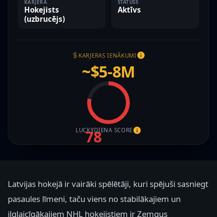
KARJERA
STATUSS
Hokejists
Aktīvs
(uzbrucējs)
KARJERAS IENĀKUMI
~$5-8M
LUCKYDIENA SCORE
78
Latvijas hokejā ir vairāki spēlētāji, kuri spējuši sasniegt
pasaules līmeni, taču viens no stabilākajiem un
ilglaicīgākajiem NHL hokejistiem ir Zemgus