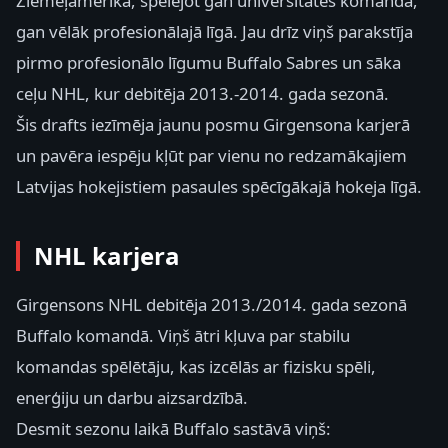
Ziemeļamerikā, spēlējot gan universitātes komandā,
gan vēlāk profesionālajā līgā. Jau drīz viņš parakstīja
pirmo profesionālo līgumu Buffalo Sabres un sāka
ceļu NHL, kur debitēja 2013.-2014. gada sezonā.
Šis drafts iezīmēja jaunu posmu Girgensona karjerā
un pavēra iespēju kļūt par vienu no redzamākajiem
Latvijas hokejistiem pasaules spēcīgākajā hokeja līgā.
NHL karjera
Girgensons NHL debitēja 2013./2014. gada sezonā
Buffalo komandā. Viņš ātri kļuva par stabilu
komandas spēlētāju, kas izcēlās ar fizisku spēli,
enerģiju un darbu aizsardzībā.
Desmit sezonu laikā Buffalo sastāvā viņš: