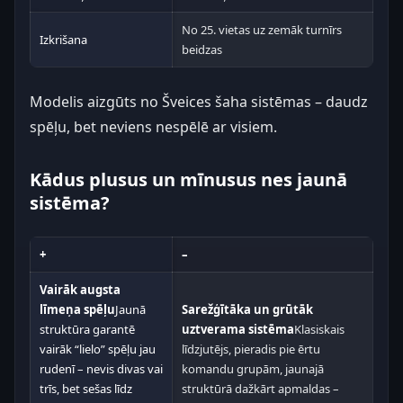
No 25. vietas uz zemāk turnīrs
Izkrišana
beidzas
Modelis aizgūts no Šveices šaha sistēmas – daudz
spēļu, bet neviens nespēlē ar visiem.
Kādus plusus un mīnusus nes jaunā
sistēma?
+
–
Vairāk augsta
līmeņa spēļu
Jaunā
Sarežģītāka un grūtāk
struktūra garantē
uztverama sistēma
Klasiskais
vairāk “lielo” spēļu jau
līdzjutējs, pieradis pie ērtu
rudenī – nevis divas vai
komandu grupām, jaunajā
trīs, bet sešas līdz
struktūrā dažkārt apmaldas –