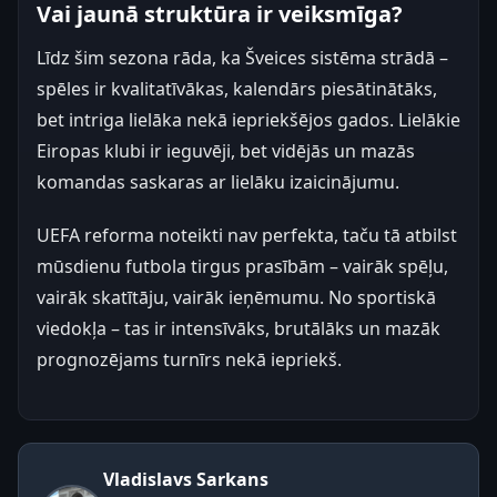
Vai jaunā struktūra ir veiksmīga?
Līdz šim sezona rāda, ka Šveices sistēma strādā –
spēles ir kvalitatīvākas, kalendārs piesātinātāks,
bet intriga lielāka nekā iepriekšējos gados. Lielākie
Eiropas klubi ir ieguvēji, bet vidējās un mazās
komandas saskaras ar lielāku izaicinājumu.
UEFA reforma noteikti nav perfekta, taču tā atbilst
mūsdienu futbola tirgus prasībām – vairāk spēļu,
vairāk skatītāju, vairāk ieņēmumu. No sportiskā
viedokļa – tas ir intensīvāks, brutālāks un mazāk
prognozējams turnīrs nekā iepriekš.
Vladislavs Sarkans