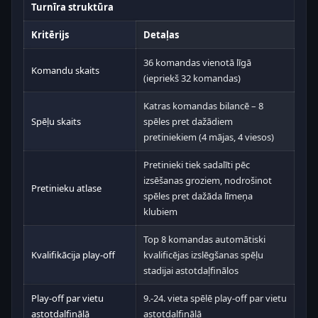
Turnīra struktūra
Kritērijs
Detaļas
36 komandas vienotā līgā
Komandu skaits
(iepriekš 32 komandas)
Katras komandas bilancē – 8
Spēļu skaits
spēles pret dažādiem
pretiniekiem (4 mājas, 4 viesos)
Pretinieki tiek sadalīti pēc
izsēšanas groziem, nodrošinot
Pretinieku atlase
spēles pret dažāda līmeņa
klubiem
Top 8 komandas automātiski
Kvalifikācija play-off
kvalificējas izslēgšanas spēļu
stadijai astotdaļfinālos
Play-off par vietu
9.-24. vieta spēlē play-off par vietu
astotdaļfinālā
astotdaļfinālā