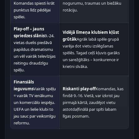
Komandas spiesti krāt
nogurumu, traumas un biežāku
punktus līdz pēdējai
rotāciju.
spēlei.
Play-off – jauns
Vidējā līmeņa klubiem kļūst
spriedzes slānis
9.-24.
grūtāk
Agrāk labā spēle grupā
vietas duelis piedāvā
varēja dot vietu izslēgšanas
papildus dramatismu
spēlēs. Tagad ceļš kļuvis garāks
un vēl vairāk televīzijas
un sarežģītāks – konkurence ir
reitingu draudzīgu
krietni sīvāka.
spēļu.
Finansiāls
ieguvums
Vairāk spēļu
Riskanti play-off
Komandas, kas
= vairāk TV ienākumu
finišē 9.-16. Vietā, var izkrist jau
un komerciālo iespēju.
pirmajā kārtā, zaudējot vietu
UEFA un lielie klubi to
astotdaļfinālā par spīti labam
jau sauc par veiksmīgu
līgas posmam.
reformu.