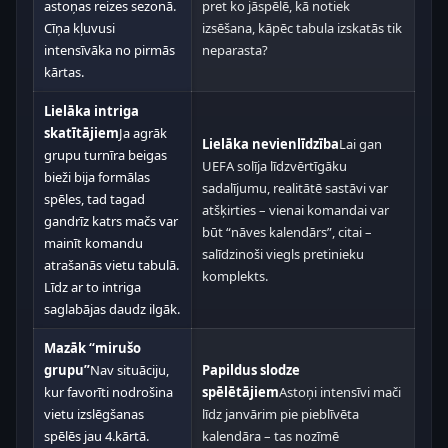
astoņas reizes sezonā.
pret ko jāspēlē, kā notiek
Cīņa kļuvusi
izsēšana, kāpēc tabula izskatās tik
intensīvāka no pirmās
neparasta?
kārtas.
Lielāka intriga
skatītājiem
Ja agrāk
Lielāka nevienlīdzība
Lai gan
grupu turnīra beigas
UEFA solīja līdzvērtīgāku
bieži bija formālas
sadalījumu, realitātē sastāvi var
spēles, tad tagad
atšķirties – vienai komandai var
gandrīz katrs mačs var
būt “nāves kalendārs”, citai –
mainīt komandu
salīdzinoši viegls pretinieku
atrašanās vietu tabulā.
komplekts.
Līdz ar to intriga
saglabājas daudz ilgāk.
Mazāk “mirušo
grupu”
Nav situāciju,
Papildus slodze
kur favorīti nodrošina
spēlētājiem
Astoņi intensīvi mači
vietu izslēgšanas
līdz janvārim pie pieblīvēta
spēlēs jau 4.kārtā.
kalendāra – tas nozīmē