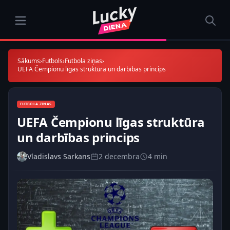
Sākums
›
Futbols
›
Futbola ziņas
›
UEFA Čempionu līgas struktūra un darbības princips
FUTBOLA ZIŅAS
UEFA Čempionu līgas struktūra
un darbības princips
Vladislavs Sarkans
2 decembra
4 min