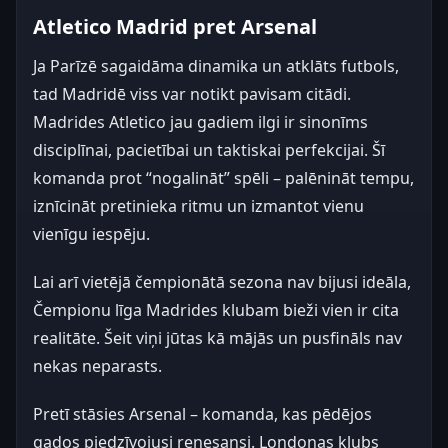
Atletico Madrid pret Arsenal
Ja Parīzē sagaidāma dinamika un atklāts futbols,
tad Madridē viss var notikt pavisam citādi.
Madrides Atletico jau gadiem ilgi ir sinonīms
disciplīnai, pacietībai un taktiskai perfekcijai. Šī
komanda prot “nogalināt” spēli – palēnināt tempu,
iznīcināt pretinieka ritmu un izmantot vienu
vienīgu iespēju.
Lai arī vietējā čempionātā sezona nav bijusi ideāla,
Čempionu līga Madrides klubam bieži vien ir cita
realitāte. Šeit viņi jūtas kā mājās un pusfināls nav
nekas neparasts.
Pretī stāsies Arsenal – komanda, kas pēdējos
gados piedzīvojusi renesansi. Londonas klubs