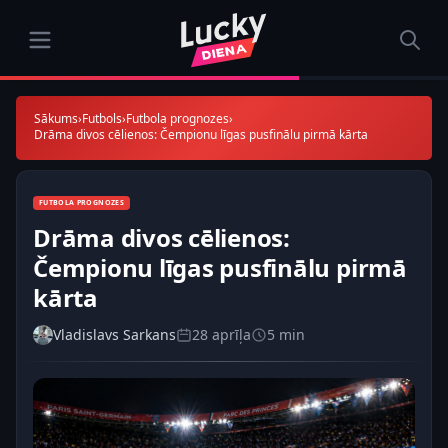
Sākums
›
Futbols
›
Futbola prognozes
›
Drāma divos cēlienos: Čempionu līgas pusfinālu pirmā kārta
FUTBOLA PROGNOZES
Drāma divos cēlienos:
Čempionu līgas pusfinālu pirmā
kārta
Vladislavs Sarkans
28 aprīļa
5 min