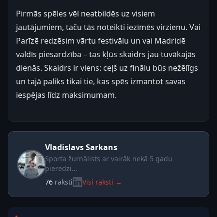
Pirmās spēles vēl neatbildēs uz visiem
jautājumiem, taču tās noteikti iezīmēs virzienu. Vai
Parīzē redzēsim vārtu festivālu un vai Madridē
valdīs piesardzība – tas kļūs skaidrs jau tuvākajās
dienās. Skaidrs ir viens: ceļš uz finālu būs nežēlīgs
un tajā paliks tikai tie, kas spēs izmantot savas
iespējas līdz maksimumam.
Vladislavs Sarkans
Sporta žurnālists ar vairāk nekā 5 gadu
pieredzi…
76
raksti
Visi raksti →