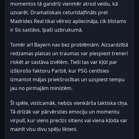
momentos tā gandrīz vienmēr atrod veidu, kā
uzvarēt. Dramatiskais ceturtdaļfināls pret
Madrides Real tikai vēlreiz apliecināja, cik bīstams
ir šis sastāvs, īpaši uzbrukumā.
Tomēr arī Bayern nav bez problēmām. Aizsardzībā
redzamas plaisas un traumas var piespiest treneri
riskēt ar sastāva izvēlēm. Tieši tas var kļūt par
izšķirošo faktoru Parīzē, kur PSG centīsies
izmantot mājas priekšrocības un uzspiest tempu
jau no pirmajām minūtēm.
Šī spēle, visticamāk, nebūs vienkārša taktiska cīņa.
Tā drīzāk var pārvērsties emociju un momentu
virpulī, kur viens precīzs sitiens vai viena kļūda var
mainīt visu divu spēļu likteni.