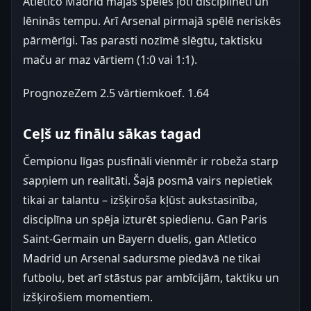
Atletico Madrid mājās spēlēs ļoti disciplinēti un
lēninās tempu. Arī Arsenal pirmajā spēlē neriskēs
pārmērīgi. Tas parasti nozīmē slēgtu, taktisku
maču ar maz vārtiem (1:0 vai 1:1).
Prognoze
Zem 2.5 vārtiem
koef.
1.64
Ceļš uz finālu sākas tagad
Čempionu līgas pusfināli vienmēr ir robeža starp
sapņiem un realitāti. Šajā posmā vairs nepietiek
tikai ar talantu – izšķiroša kļūst aukstasinība,
disciplīna un spēja izturēt spiedienu. Gan Paris
Saint-Germain un Bayern duelis, gan Atletico
Madrid un Arsenal sadursme piedāvā ne tikai
futbolu, bet arī stāstus par ambīcijām, taktiku un
izšķirošiem momentiem.