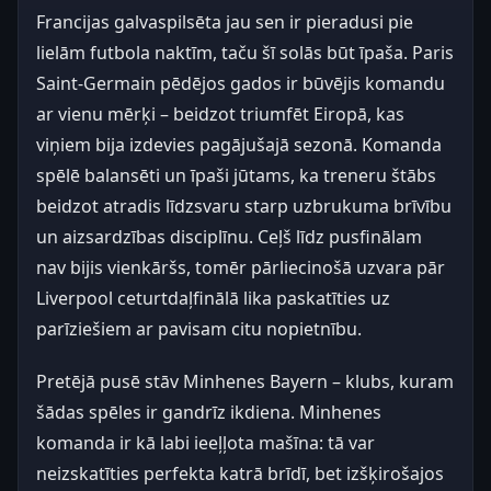
Francijas galvaspilsēta jau sen ir pieradusi pie
lielām futbola naktīm, taču šī solās būt īpaša. Paris
Saint-Germain pēdējos gados ir būvējis komandu
ar vienu mērķi – beidzot triumfēt Eiropā, kas
viņiem bija izdevies pagājušajā sezonā. Komanda
spēlē balansēti un īpaši jūtams, ka treneru štābs
beidzot atradis līdzsvaru starp uzbrukuma brīvību
un aizsardzības disciplīnu. Ceļš līdz pusfinālam
nav bijis vienkāršs, tomēr pārliecinošā uzvara pār
Liverpool ceturtdaļfinālā lika paskatīties uz
parīziešiem ar pavisam citu nopietnību.
Pretējā pusē stāv Minhenes Bayern – klubs, kuram
šādas spēles ir gandrīz ikdiena. Minhenes
komanda ir kā labi ieeļļota mašīna: tā var
neizskatīties perfekta katrā brīdī, bet izšķirošajos