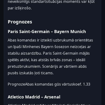
neveiksmīgs standartsituācijas moments var kļūt
par izšķirošo.
Prognozes
Paris Saint-Germain – Bayern Munich
Abas komandas ir izteikti uzbrukumā orientētas
un īpaši Minhenes Bayern šosezon neizceļas ar
stabilu aizsardzību. Paris Saint-Germain mājās
spēlēs aktīvi, kas atstās brīvās zonas – ideāli
pretuzbrukumiem. Scenārijs ar vārtiem abās
pusēs izskatās ļoti ticams.
Prognoze
Abas komandas gūs vārtus
koef.
1.33
Atletico Madrid – Arsenal