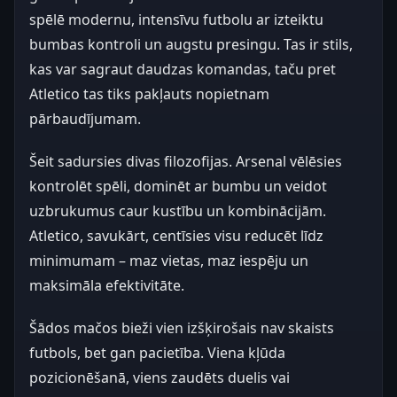
spēlē modernu, intensīvu futbolu ar izteiktu
bumbas kontroli un augstu presingu. Tas ir stils,
kas var sagraut daudzas komandas, taču pret
Atletico tas tiks pakļauts nopietnam
pārbaudījumam.
Šeit sadursies divas filozofijas. Arsenal vēlēsies
kontrolēt spēli, dominēt ar bumbu un veidot
uzbrukumus caur kustību un kombinācijām.
Atletico, savukārt, centīsies visu reducēt līdz
minimumam – maz vietas, maz iespēju un
maksimāla efektivitāte.
Šādos mačos bieži vien izšķirošais nav skaists
futbols, bet gan pacietība. Viena kļūda
pozicionēšanā, viens zaudēts duelis vai